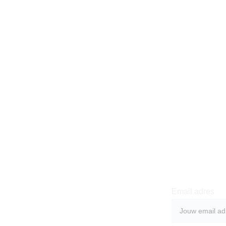
MEN
Schrij
nieuw
al
Email adres