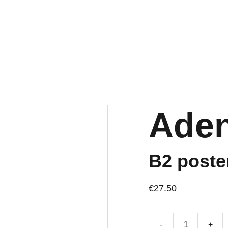
Ade
B2 poster
€27.50
-
+