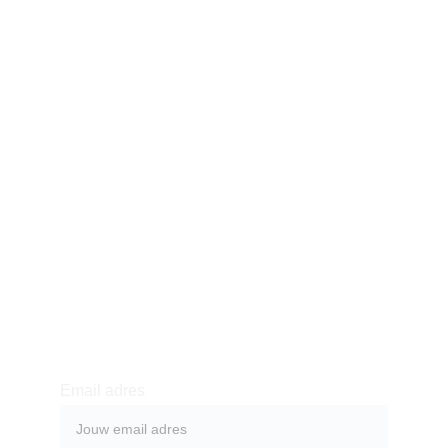
baarmoedergeheimen@gmail.com
Eindhoven & Den Haag
Ons verhaal
Product
Winkel
Contact
Schrijf je in voor de 
nieuwsbrief
Email adres