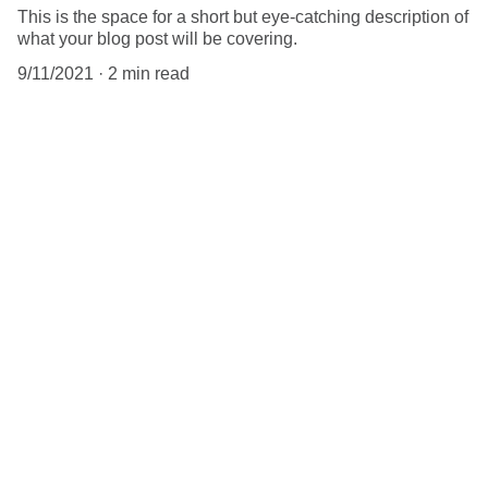
This is the space for a short but eye-catching description of
what your blog post will be covering.
9/11/2021
2 min read
When it comes to blogs, you want to 
make sure that you’re not too general 
in your body copy. If you’re thinking 
about a content marketing strategy, 
the better you tailor your content to 
your audience, the better 
engagement you will get. Having a 