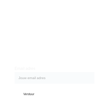
Ons verhaal
Product
Winkel
Contact
Schrijf je in voor de 
nieuwsbrief
Email adres
Verstuur